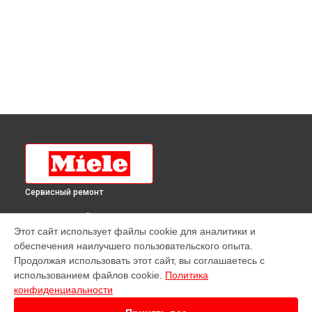
Сервисный ремонт
ВЫБЕРИ СВОЙ ГОРОД
Этот сайт использует файлы cookie для аналитики и
Ремонт стиральной машины W 3371 WCS Miele в
обеспечения наилучшего пользовательского опыта.
Краснодаре
Продолжая использовать этот сайт, вы соглашаетесь с
Ремонт стиральной машины W 3371 WCS Miele в
Ростове-
использованием файлов cookie.
Политика
на-Дону
конфиденциальности
Ремонт стиральной машины W 3371 WCS Miele в
Нижнем
Новгороде