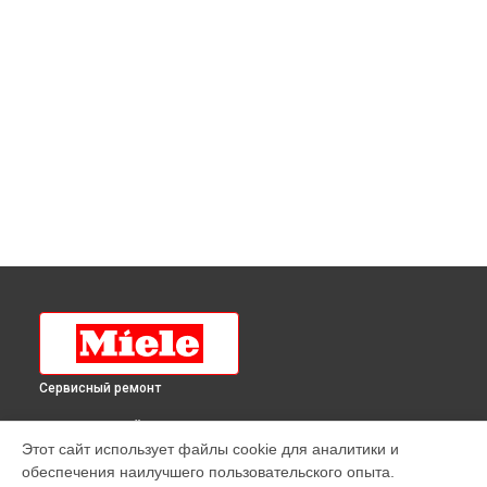
Сервисный ремонт
ВЫБЕРИ СВОЙ ГОРОД
Этот сайт использует файлы cookie для аналитики и
Ремонт кофемашины CM6160 OBSW Miele в
Краснодаре
обеспечения наилучшего пользовательского опыта.