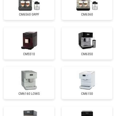
CM6560 GRPF
CM6360
CM5510
CM6350
CM6160 LOWS
CM6150