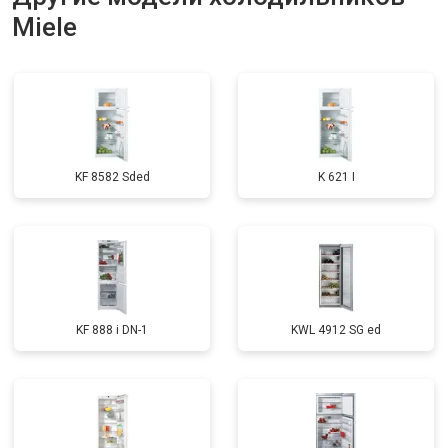
Miele
Замена нагревателя оттайки
от 2300 ₽
Заказать
Замена реле
от 2550 ₽
Заказать
Устранение утечки хладагента
от 1900 ₽
Заказать
KF 8582 Sded
K 621 I
KF 888 i DN-1
KWL 4912 SG ed