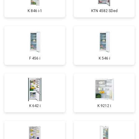
K 846 i-1
KTN 4582 SDed
F 456 i
K 546 i
K 642 i
K 9212 i