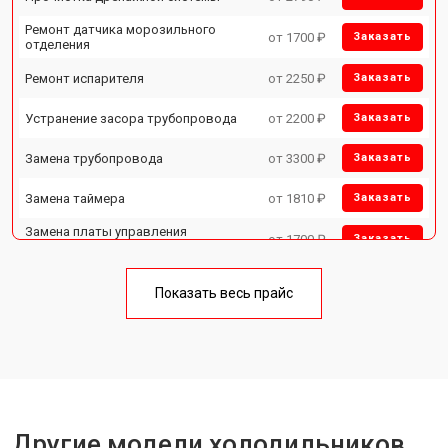
Ремонт датчика морозильного
от 1700 ₽
Заказать
отделения
Ремонт испарителя
от 2250 ₽
Заказать
Устранение засора трубопровода
от 2200 ₽
Заказать
Замена трубопровода
от 3300 ₽
Заказать
Замена таймера
от 1810 ₽
Заказать
Замена платы управления
от 1700 ₽
Заказать
(мат.платы, мейн платы)
Ремонт/замена датчика
от 2550 ₽
Заказать
температуры
Показать весь прайс
Замена термостата
от 1700 ₽
Заказать
Замена дефростера
от 4750 ₽
Заказать
Замена мотор-компрессора
от 3650 ₽
Заказать
Другие модели холодильников
Замена нагревателя испарителя
от 2550 ₽
Заказать