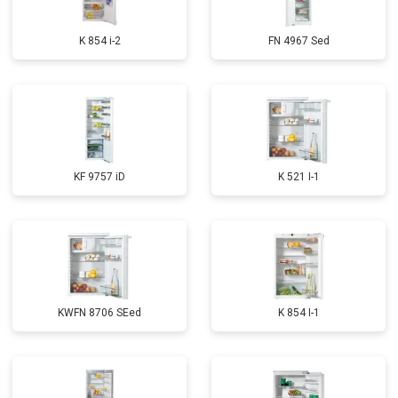
K 854 i-2
FN 4967 Sed
KF 9757 iD
K 521 I-1
KWFN 8706 SEed
K 854 I-1