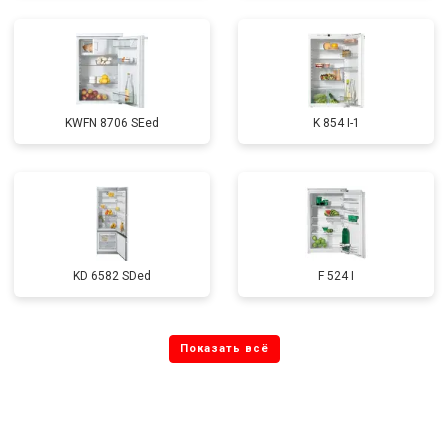
KWFN 8706 SEed
K 854 I-1
KD 6582 SDed
F 524 I