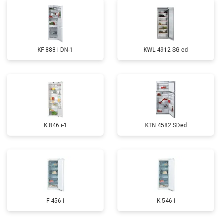
KF 888 i DN-1
KWL 4912 SG ed
K 846 i-1
KTN 4582 SDed
F 456 i
K 546 i