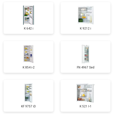
K 642 i
K 9212 i
K 854 i-2
FN 4967 Sed
KF 9757 iD
K 521 I-1