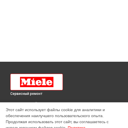
Сервисный ремонт
ВЫБЕРИ СВОЙ ГОРОД
Этот сайт использует файлы cookie для аналитики и
Замена таймера холодильника K 825 i-1 Miele в
Краснодаре
обеспечения наилучшего пользовательского опыта.
Замена таймера холодильника K 825 i-1 Miele в
Ростове-на-
Продолжая использовать этот сайт, вы соглашаетесь с
Дону
использованием файлов cookie.
Политика