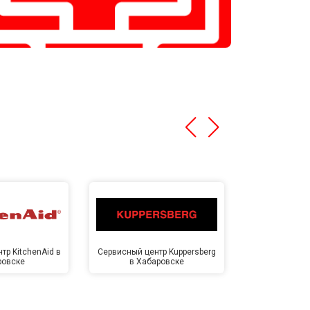
тр KitchenAid в
Сервисный центр Kuppersberg
Сервисный ц
ровске
в Хабаровске
Хаба