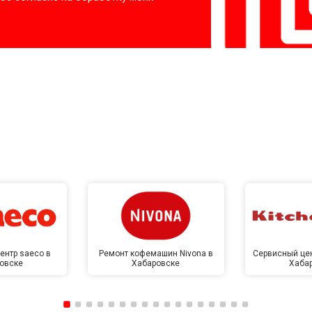
ентр saeco в
Ремонт кофемашин Nivona в
Сервисный цен
овске
Хабаровске
Хаба