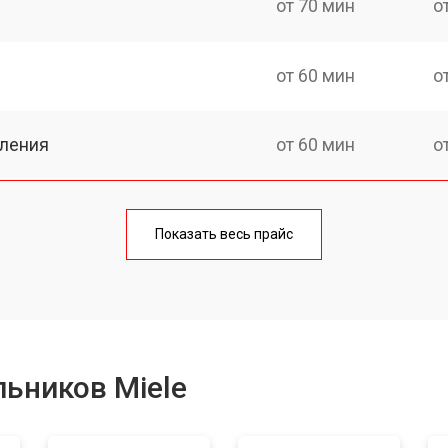
от 70 мин
о
от 60 мин
о
еления
от 60 мин
о
от 50 мин
о
Показать весь прайс
от 70 мин
о
от 60 мин
о
ьников Miele
от 70 мин
о