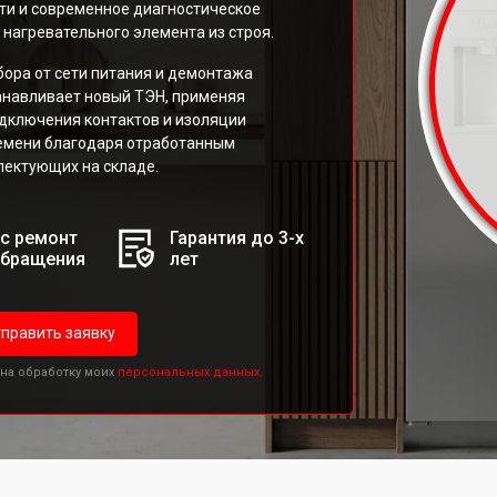
ти и современное диагностическое
нагревательного элемента из строя.
бора от сети питания и демонтажа
анавливает новый ТЭН, применяя
дключения контактов и изоляции
емени благодаря отработанным
лектующих на складе.
с ремонт
Гарантия до 3-х
обращения
лет
править заявку
 на обработку моих
персональных данных.