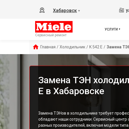
у
Хабаровск
▼
УСЛУГИ
Сервисный ремонт
Главная
/
Холодильник
/
K 542 E
/
Замена ТЭ
Замена ТЭН холодиль
E в Хабаровске
Замена ТЭНов в холодильнике требует профес
обладают наши сотрудники. Сервисный центр 
разных производителей, включая модели типа 