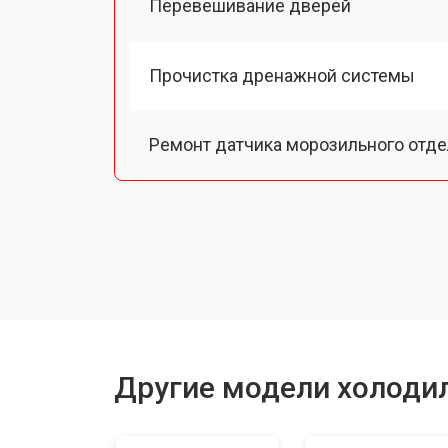
Перевешивание дверей
Прочистка дренажной системы
Ремонт датчика морозильного отд
Ремонт испарителя
Устранение засора трубопровода
Замена трубопровода
Другие модели холодил
Замена таймера