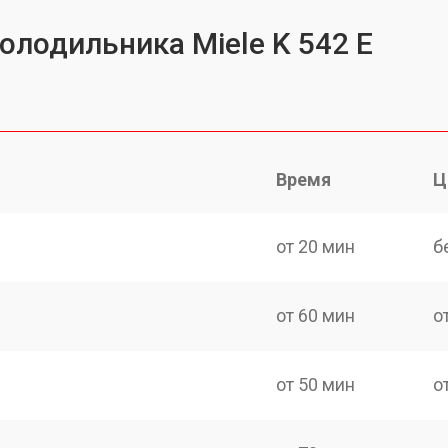
олодильника Miele K 542 E
Время
Ц
от 20 мин
б
от 60 мин
о
от 50 мин
о