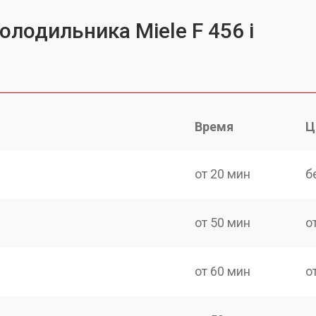
олодильника Miele F 456 i
Время
Ц
от 20 мин
б
от 50 мин
о
от 60 мин
о