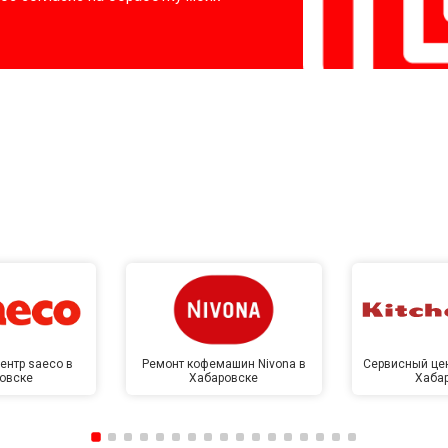
ентр saeco в
Ремонт кофемашин Nivona в
Сервисный цен
овске
Хабаровске
Хаба