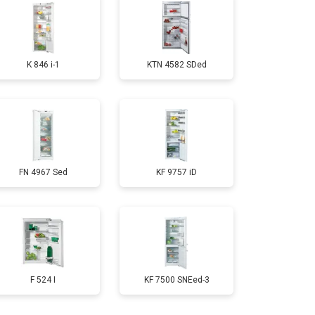
т 1700 ₽
Заказать
K 846 i-1
KTN 4582 SDed
т 2550 ₽
Заказать
т 1700 ₽
Заказать
FN 4967 Sed
KF 9757 iD
т 4750 ₽
Заказать
т 3650 ₽
Заказать
т 2550 ₽
Заказать
F 524 I
KF 7500 SNEed-3