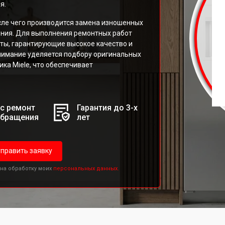
я.
сле чего производится замена изношенных
ления. Для выполнения ремонтных работ
ты, гарантирующие высокое качество и
нимание уделяется подбору оригинальных
ка Miele, что обеспечивает
с ремонт
Гарантия до 3-х
обращения
лет
править заявку
 на обработку моих
персональных данных.