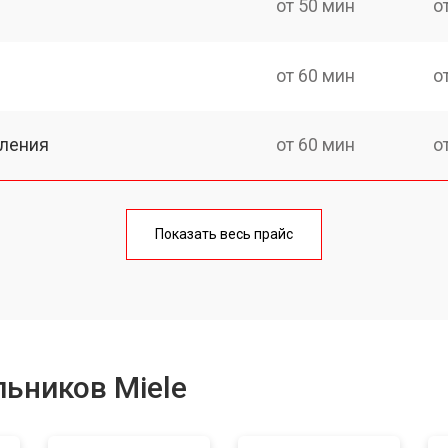
от 50 мин
о
от 60 мин
о
еления
от 60 мин
о
от 50 мин
о
Показать весь прайс
от 70 мин
о
от 60 мин
о
ьников Miele
от 70 мин
о