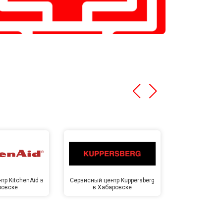
тр KitchenAid в
Сервисный центр Kuppersberg
Сервисный ц
ровске
в Хабаровске
Хаба