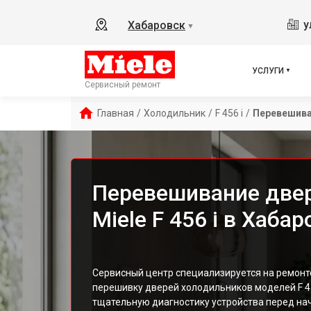
у
Хабаровск
▼
УСЛУГИ
Сервисный ремонт
Главная
/
Холодильник
/
F 456 i
/
Перевешива
Перевешивание две
Miele F 456 i в Хаба
Сервисный центр специализируется на ремонт
перешивку дверей холодильников моделей F 4
тщательную диагностику устройства перед на