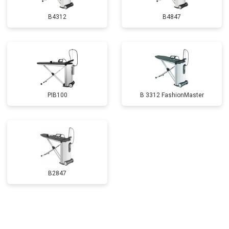
B4312
B4847
PIB100
B 3312 FashionMaster
B2847