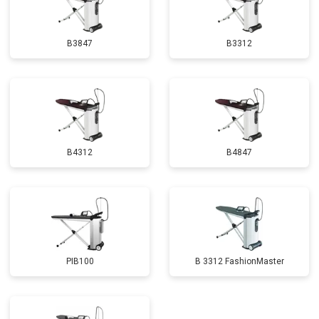
B3847
B3312
B4312
B4847
PIB100
B 3312 FashionMaster