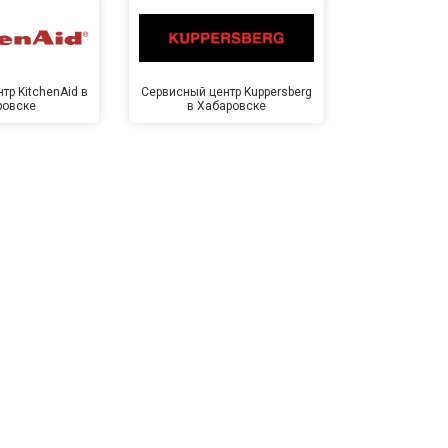
тр KitchenAid в
Сервисный центр Kuppersberg
Сервисный ц
ровске
в Хабаровске
Хаба