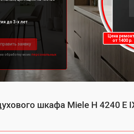
ия до 3-х лет
Цена ремон
от 1400 р.
править заявку
 на обработку моих
персональных
ухового шкафа Miele H 4240 E I