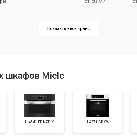
ри
от 50 мин
о
от 90 мин
о
Показать весь прайс
от 60 мин
о
от 80 мин
о
х шкафов Miele
от 50 мин
о
от 120 мин
о
H 4541 EP KAT IX
H 4271 BP SW