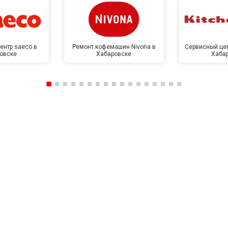
ентр saeco в
Ремонт кофемашин Nivona в
Сервисный цен
овске
Хабаровске
Хаба