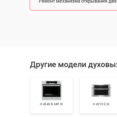
Ремонт механизма открывания две
Замена ТЭН
Замена таймера
Замена шнура питания
Другие модели духовы
Замена термодатчика
Замена панели управления
H 4540 B KAT IX
H 4210 E IX