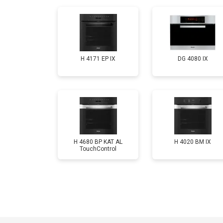
H 4171 EP IX
DG 4080 IX
H 4680 BP KAT AL
H 4020 BM IX
TouchControl