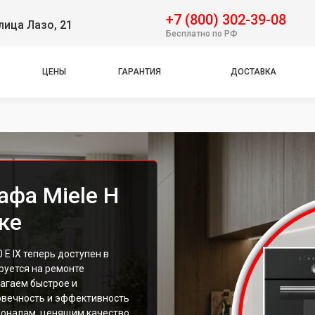
+7 (800) 302-39-08
лица Лазо, 21
Бесплатно по РФ
ЦЕНЫ
ГАРАНТИЯ
ДОСТАВКА
афа Miele H
ке
E IX теперь доступен в
руется на ремонте
агаем быстрое и
овечность и эффективность
ионалам, ценящим качество